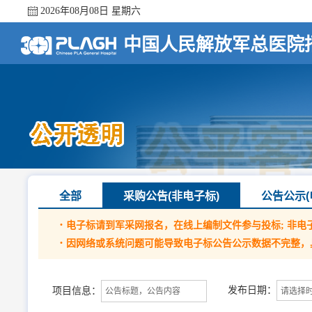
2026年08月08日 星期六
中国人民解放军总医院
全部
采购公告(非电子标)
公告公示(
·
电子标请到军采网报名，在线上编制文件参与投标; 非电
·
因网络或系统问题可能导致电子标公告公示数据不完整，
发布日期：
项目信息：
请选择