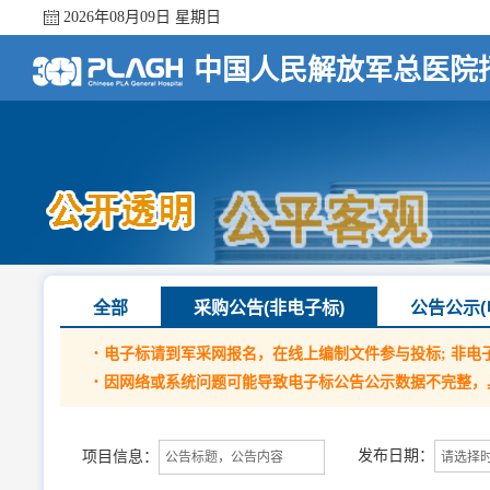
2026年08月09日 星期日
中国人民解放军总医院
全部
采购公告(非电子标)
公告公示(
·
电子标请到军采网报名，在线上编制文件参与投标; 非电
·
因网络或系统问题可能导致电子标公告公示数据不完整，
发布日期：
项目信息：
请选择