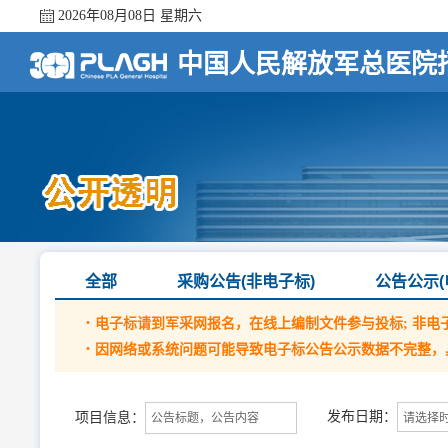
2026年08月08日 星期六
中国人民解放军总医院
全部
采购公告(非电子标)
公告公示(
·
电子标请到军采网报名，在线上编制文件参与投标; 非电
·
因网络或系统问题可能导致电子标公告公示数据不完整，
发布日期：
项目信息：
请选择